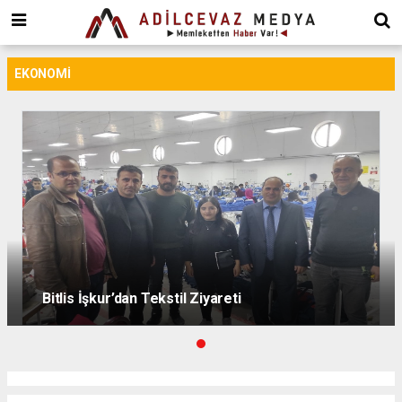
dini
chat
ankara
güneş
EKONOMI
enerjisi
juul
iqos
iluma
Bitlis İşkur’dan Tekstil Ziyareti