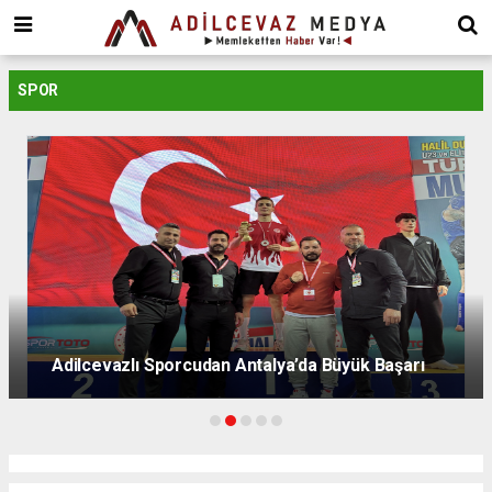
dini
chat
ankara
güneş
SPOR
enerjisi
juul
iqos
iluma
Adilcevazlı Sporcudan Antalya’da Büyük Başarı