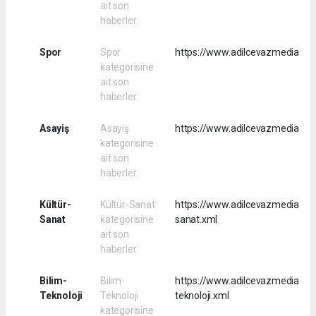
ait son
haberler.
Spor
Spor
https://www.adilcevazmedia.co
kategorisine
ait son
haberler.
Asayiş
Asayiş
https://www.adilcevazmedia.co
kategorisine
ait son
haberler.
Kültür-
Kültür-Sanat
https://www.adilcevazmedia.com
Sanat
kategorisine
sanat.xml
ait son
haberler.
Bilim-
Bilim-
https://www.adilcevazmedia.com
Teknoloji
Teknoloji
teknoloji.xml
kategorisine