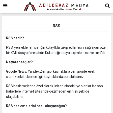
dini
chat
ankara
güneş
enerjisi
RSS
juul
iqos
RSS nedir?
iluma
RSS, yeni eklenen içeriğin kolaylıkla takip edilmesini sağlayan özel
bir XML dosya formatıdır. Kullandığı dosya biçimleri .rss ve .xml'dir.
Ne yarar sağlar?
Google News, Yandex Zen gibi kaynaklara veri göndererek
sitenizdeki haberleri ilgili kaynaklarda sunabilirsiniz.
RSS beslemelerine özel olarak linkleri alarak üye olanlar ise son
haberlere internet sitesinde gezmeden en hızlı şekilde
ulaşabilirler.
RSS beslemelerini nasıl okuyacağım?