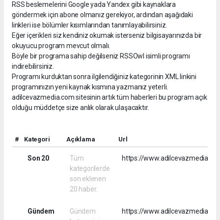
RSS beslemelerini Google yada Yandex gibi kaynaklara
göndermek için abone olmanız gerekiyor, ardından aşağıdaki
linkleri ise bölümler kısımlarından tanımlayabilirsiniz.
Eğer içerikleri siz kendiniz okumak isterseniz bilgisayarınızda bir
okuyucu program mevcut olmalı.
Böyle bir programa sahip değilseniz RSSOwl isimli programı
indirebilirsiniz.
Programı kurduktan sonra ilgilendiğiniz kategorinin XML linkini
programınızın yeni kaynak kısmına yazmanız yeterli.
adilcevazmedia.com sitesinin artık tüm haberleri bu program açık
olduğu müddetçe size anlık olarak ulaşacaktır.
#
Kategori
Açıklama
Url
Son 20
Tüm
https://www.adilcevazmedia.co
kategorilerde
son eklenen
20 haber.
Gündem
Gündem
https://www.adilcevazmedia.c