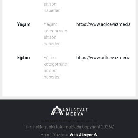
ait son
haberler.
Yaşam
Yaşam
https://www.adilcevazmedia.c
kategorisine
ait son
haberler.
Eğitim
Eğitim
https://www.adilcevazmedia.co
kategorisine
ait son
haberler.
haber paketi
haber scripti
haber yazılımı
Tüm hakları saklı tutulmaktadır.Copyright 2026©
Haber Yazılımı:
Web Aksiyon ®