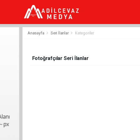
dini
chat
ankara
güneş
enerjisi
Anasayfa
Seri İlanlar
Kategoriler
juul
iqos
iluma
Fotoğrafçılar Seri İlanlar