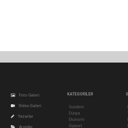
KATEGORİLER
S
Foto Galeri
Video Galeri
Gündem
Dünya
Yazarlar
Ekonomi
Siyaset
Arşivler