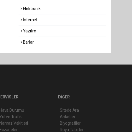
Elektronik
İnternet
Yazılım
Barlar
ERVİSLER
DİĞER
Hava Durumu
Sitede Ara
Yol ve Trafik
Anketler
Namaz Vakitleri
Biyografiler
Eczaneler
Rüya Tabirleri