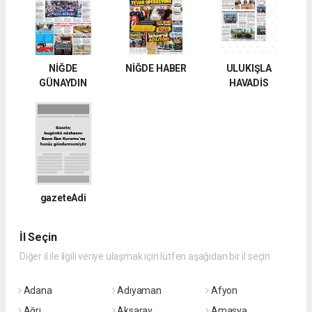
NİĞDE
NİĞDE HABER
ULUKIŞLA
GÜNAYDIN
HAVADİS
gazeteAdi
İl Seçin
Diğer il ile ilgili veriye ulaşmak için lütfen aşağıdan bir il seçin
Adana
Adıyaman
Afyon
Ağrı
Aksaray
Amasya