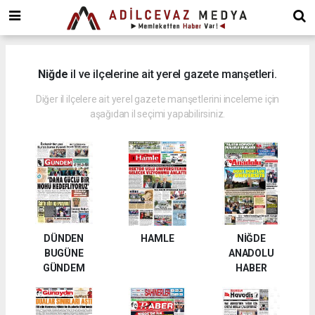
dini
chat
ankara
güneş
enerjisi
Niğde
il ve ilçelerine ait yerel gazete manşetleri.
juul
iqos
Diğer il ilçelere ait yerel gazete manşetlerini inceleme için
iluma
aşağıdan il seçimi yapabilirsiniz.
DÜNDEN
HAMLE
NİĞDE
BUGÜNE
ANADOLU
GÜNDEM
HABER