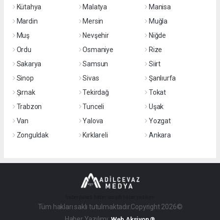
Kütahya
Malatya
Manisa
Mardin
Mersin
Muğla
Muş
Nevşehir
Niğde
Ordu
Osmaniye
Rize
Sakarya
Samsun
Siirt
Sinop
Sivas
Şanlıurfa
Şırnak
Tekirdağ
Tokat
Trabzon
Tunceli
Uşak
Van
Yalova
Yozgat
Zonguldak
Kırklareli
Ankara
haber paketi
haber scripti
haber yazılımı
Tüm hakları saklı tutulmaktadır.Copyright 2026©
Haber Yazılımı:
Web Aksiyon ®