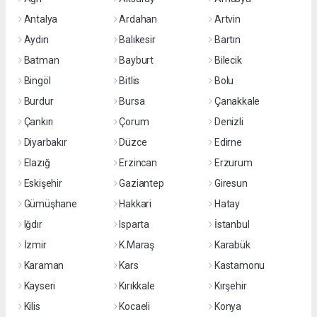
Antalya
Ardahan
Artvin
Aydın
Balıkesir
Bartın
Batman
Bayburt
Bilecik
Bingöl
Bitlis
Bolu
Burdur
Bursa
Çanakkale
Çankırı
Çorum
Denizli
Diyarbakır
Düzce
Edirne
Elazığ
Erzincan
Erzurum
Eskişehir
Gaziantep
Giresun
Gümüşhane
Hakkari
Hatay
Iğdır
Isparta
İstanbul
İzmir
K.Maraş
Karabük
Karaman
Kars
Kastamonu
Kayseri
Kırıkkale
Kırşehir
Kilis
Kocaeli
Konya