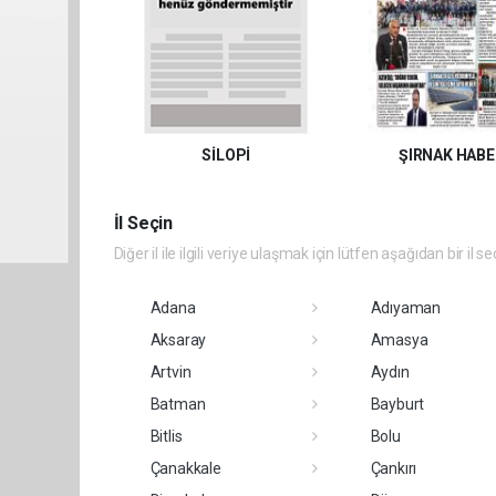
SİLOPİ
ŞIRNAK HABE
İl Seçin
Diğer il ile ilgili veriye ulaşmak için lütfen aşağıdan bir il se
Adana
Adıyaman
Aksaray
Amasya
Artvin
Aydın
Batman
Bayburt
Bitlis
Bolu
Çanakkale
Çankırı