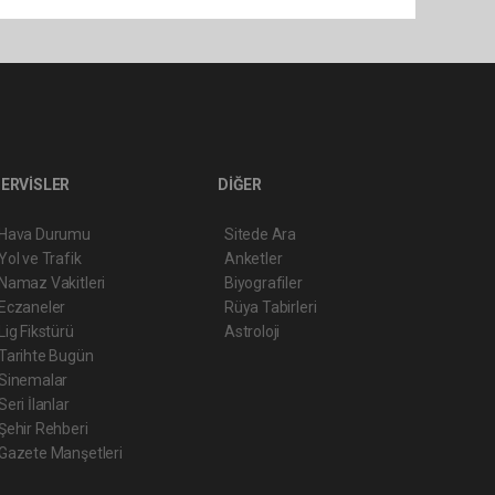
ERVİSLER
DİĞER
Hava Durumu
Sitede Ara
Yol ve Trafik
Anketler
Namaz Vakitleri
Biyografiler
Eczaneler
Rüya Tabirleri
Lig Fikstürü
Astroloji
Tarihte Bugün
Sinemalar
Seri İlanlar
Şehir Rehberi
Gazete Manşetleri