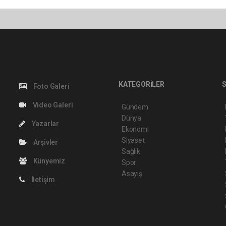
KATEGORİLER
S
Foto Galeri
Video Galeri
Gündem
Dünya
Yazarlar
Ekonomi
Siyaset
Arşivler
Sağlık
Künyemiz
Spor
Asayiş
İletişim