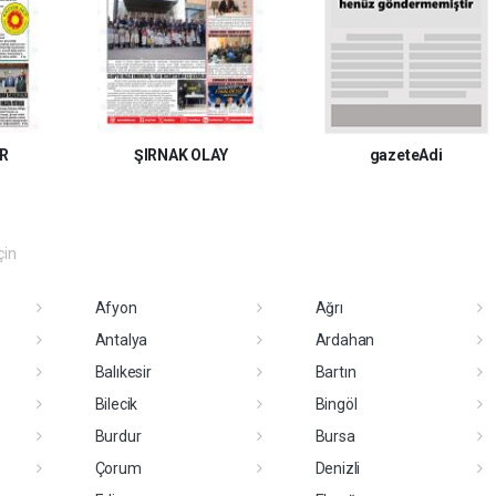
R
ŞIRNAK OLAY
gazeteAdi
çin
Afyon
Ağrı
Antalya
Ardahan
Balıkesir
Bartın
Bilecik
Bingöl
Burdur
Bursa
Çorum
Denizli