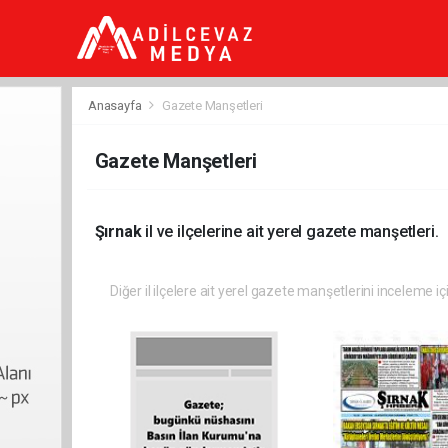
dini
chat
ankara
güneş
enerjisi
Anasayfa
Gazete Manşetleri
juul
iqos
iluma
Gazete Manşetleri
Şırnak
il ve ilçelerine ait yerel gazete manşetleri.
Diğer il ilçelere ait yerel gazete manşetlerini inceleme iç