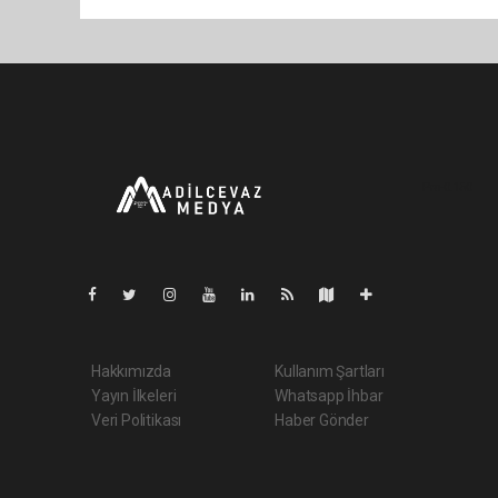
Pro-0.150
Hakkımızda
Kullanım Şartları
Yayın İlkeleri
Whatsapp İhbar
Veri Politikası
Haber Gönder