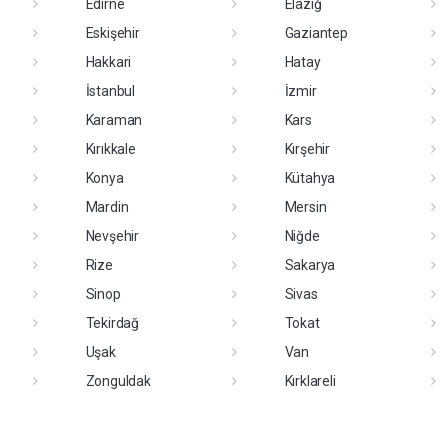
Edirne
Elazığ
Eskişehir
Gaziantep
Hakkari
Hatay
İstanbul
İzmir
Karaman
Kars
Kırıkkale
Kırşehir
Konya
Kütahya
Mardin
Mersin
Nevşehir
Niğde
Rize
Sakarya
Sinop
Sivas
Tekirdağ
Tokat
Uşak
Van
Zonguldak
Kırklareli