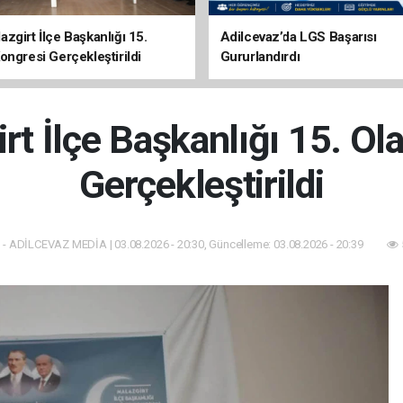
zgirt İlçe Başkanlığı 15.
Adilcevaz’da LGS Başarısı
ongresi Gerçekleştirildi
Gururlandırdı
t İlçe Başkanlığı 15. Ol
Gerçekleştirildi
- ADİLCEVAZ MEDİA | 03.08.2026 - 20:30, Güncelleme: 03.08.2026 - 20:39