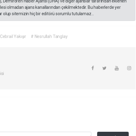
), Demirören Haber Ajansı (DHA) ve diğer ajanslar tarafından eklenen
lesi olmadan ajans kanallarından çekilmektedir. Bu haberlerde yer
 olup sitemizin hiç bir editörü sorumlu tutulamaz...
Cebrail Yakışır
# Nesrullah Tanglay
isi