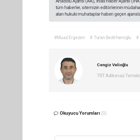
Anadolu Ajansı (AA), İhlas Haber Ajansı (İHA
tüm haberler, sitemizin editörlerinin müdaha
alan hukuki muhataplar haberi geçen ajanslar
#Muaz Ergezen
# Turan Bedirhanoğlu
# 
Cengiz Velioğlu
TRT Adilcevaz Temsilc
Okuyucu Yorumları
(0)