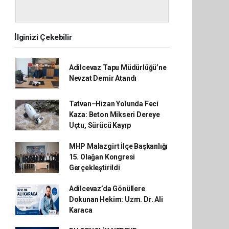
İlginizi Çekebilir
Adilcevaz Tapu Müdürlüğü’ne
Nevzat Demir Atandı
Tatvan–Hizan Yolunda Feci
Kaza: Beton Mikseri Dereye
Uçtu, Sürücü Kayıp
MHP Malazgirt İlçe Başkanlığı
15. Olağan Kongresi
Gerçekleştirildi
Adilcevaz’da Gönüllere
Dokunan Hekim: Uzm. Dr. Ali
Karaca