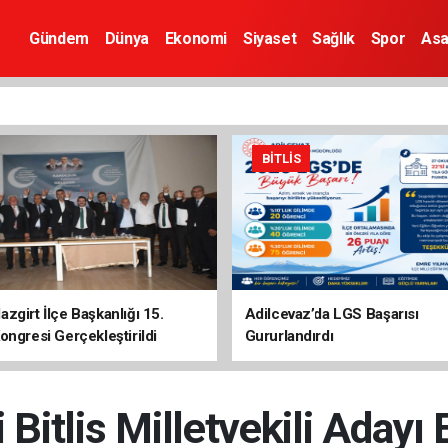
Gündem
Dünya
Ekonomi
Siyaset
Sağlık
Spor
Asa
BITLIS
zgirt İlçe Başkanlığı 15.
Adilcevaz’da LGS Başarısı
ongresi Gerçekleştirildi
Gururlandırdı
 Bitlis Milletvekili Adayı