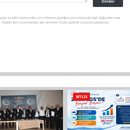
Gönder
nuyor ve adilcevazmedia.com sitesine yaptığınız yorumunuzla ilgili doğrudan veya
. Yazılan tüm yorumlardan site yönetimi hiçbir şekilde sorumlu tutulamaz.
BITLIS