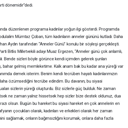
ti dönemidir”dedi.
unda düzenlenen programa kadınlar yoğun ilgi gösterdi. Programda
Abdulalim Mümtaz Çoban, tüm kadınların anneler gününü kutladı. Daha
an Aydın tarafından “Anneler Günü” konulu bir söyleşi gerçekleşti.
ti Bitlis Milletvekili adayı Muaz Ergezen, “Anneler günü çok anlamlı,
lı. Bende sizleri böyle görünce kendi içimden gelerek şunları
ş, bahar gelmiş memleketime. Kalk anam bak bu kadar ana yüreği var
nımda demek isterim. Benim kendi tecrüben hayatı kadınlarımızın
ı, daha özümsediğini tecrübe edindim. Bu davanın, bu siyasi
uaları sizlerin yüreği oluşturdu. Biz sizlerle güç bulduk. Ne zaman
k ne zaman yalnız hissetsek hep sizler bize destek oldunuz, dua
n razı olsun. Bugün bu hareket bu siyasi hareket en çok annelerin en
fyanın çocukları olarak, kadınları ve erkekleri olarak her zaman
nini sağlamak, onların bağımsızlığını korumak, onlara daha fazla