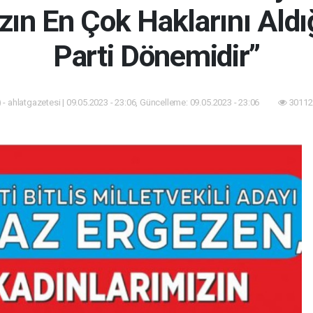
ızın En Çok Haklarını Ald
Parti Dönemidir”
- ahlatgazetesi | 09.05.2023 - 23:06, Güncelleme: 09.05.2023 - 23:06
30112