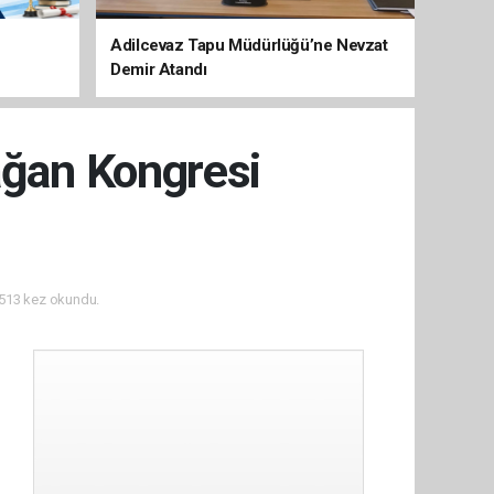
Adilcevaz Tapu Müdürlüğü’ne Nevzat
Demir Atandı
ağan Kongresi
513 kez okundu.