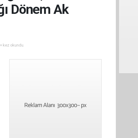
ığı Dönem Ak
+ kez okundu.