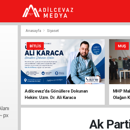
dini
chat
ankara
güneş
enerjisi
Anasayfa
Siyaset
juul
iqos
iluma
BITLIS
MUŞ
Adilcevaz’da Gönüllere Dokunan
MHP Mala
Hekim: Uzm. Dr. Ali Karaca
Olağan K
Ak Parti