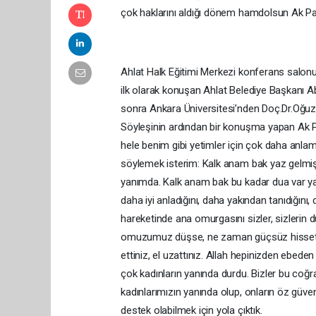
çok haklarını aldığı dönem hamdolsun Ak Par
Ahlat Halk Eğitimi Merkezi konferans salon
ilk olarak konuşan Ahlat Belediye Başkanı 
sonra Ankara Üniversitesi’nden Doç.Dr.Oğuzh
Söyleşinin ardından bir konuşma yapan Ak Par
hele benim gibi yetimler için çok daha anlam
söylemek isterim: Kalk anam bak yaz gelmi
yanımda. Kalk anam bak bu kadar dua var ya
daha iyi anladığını, daha yakından tanıdığın
hareketinde ana omurgasını sizler, sizlerin d
omuzumuz düşse, ne zaman güçsüz hissetse
ettiniz, el uzattınız. Allah hepinizden ebede
çok kadınların yanında durdu. Bizler bu coğra
kadınlarımızın yanında olup, onların öz güve
destek olabilmek için yola çıktık.