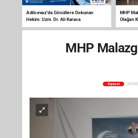
Adilcevaz’da Gönüllere Dokunan
MHP Mala
Hekim: Uzm. Dr. Ali Karaca
Olağan K
MHP Malazgir
(ADM) 
Siyaset