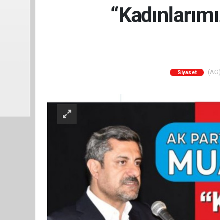
“Kadınlarım
(AG) 
Siyaset