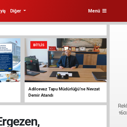
yiş
Diğer
Menü
BITLIS
Adilcevaz Tapu Müdürlüğü’ne Nevzat
Demir Atandı
 Ergezen,