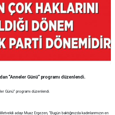
ından “Anneler Günü” programı düzenlendi.
eler Günü” programı düzenlendi.
letvekili adayı Muaz Ergezen, “Bugün baktığınızda kadınlarımızın en