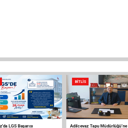
BITLIS
z’da LGS Başarısı
Adilcevaz Tapu Müdürlüğü’ne