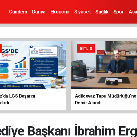
Gündem
Dünya
Ekonomi
Siyaset
Sağlık
Spor
Asa
BITLIS
z’da LGS Başarısı
Adilcevaz Tapu Müdürlüğü’ne
dırdı
Demir Atandı
ediye Başkanı İbrahim Er