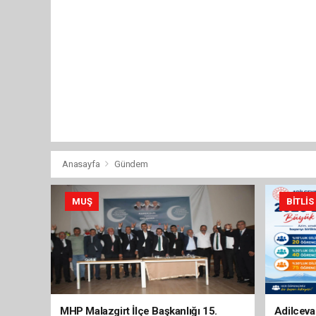
Anasayfa
Gündem
MUŞ
BITLIS
MHP Malazgirt İlçe Başkanlığı 15.
Adilceva