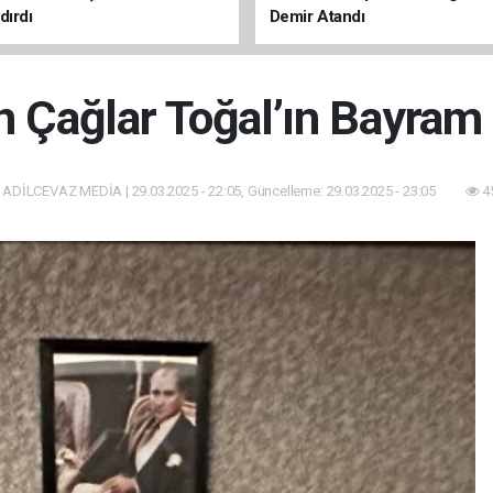
dırdı
Demir Atandı
 Çağlar Toğal’ın Bayram
ADİLCEVAZ MEDİA | 29.03.2025 - 22:05, Güncelleme: 29.03.2025 - 23:05
4