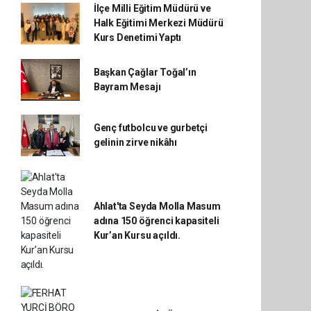
İlçe Milli Eğitim Müdürü ve
Halk Eğitimi Merkezi Müdürü
Kurs Denetimi Yaptı
Başkan Çağlar Toğal’ın
Bayram Mesajı
Genç futbolcu ve gurbetçi
gelinin zirve nikâhı
Ahlat'ta Seyda Molla Masum
adına 150 öğrenci kapasiteli
Kur’an Kursu açıldı.