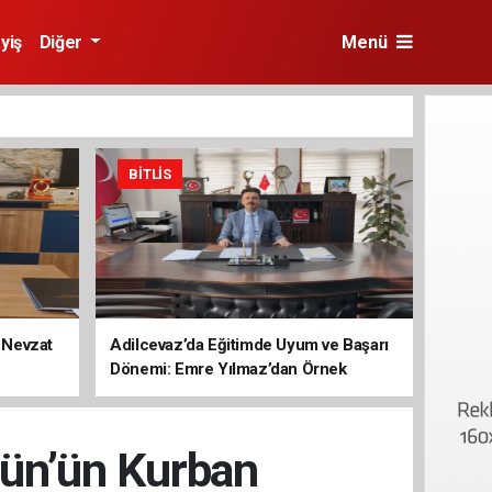
yiş
Diğer
Menü
BITLIS
 Nevzat
Adilcevaz’da Eğitimde Uyum ve Başarı
Dönemi: Emre Yılmaz’dan Örnek
Yönetim
gün’ün Kurban