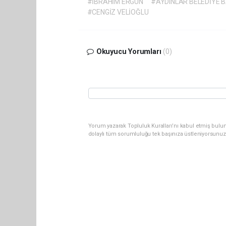
#İBRAHİM ERGÜN
#AYDINLAR BELEDİYE 
#CENGİZ VELİOĞLU
Okuyucu Yorumları
(0)
Yorum yazarak Topluluk Kuralları’nı kabul etmiş bulu
dolaylı tüm sorumluluğu tek başınıza üstleniyorsunuz