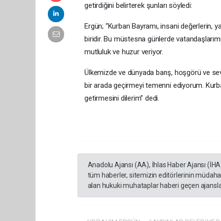
getirdiğini belirterek şunları söyledi:
Ergün; “Kurban Bayramı, insani değerlerin,
biridir. Bu müstesna günlerde vatandaşlarımı
mutluluk ve huzur veriyor.
Ülkemizde ve dünyada barış, hoşgörü ve sev
bir arada geçirmeyi temenni ediyorum. Kurb
getirmesini dilerim” dedi.
Anadolu Ajansı (AA), İhlas Haber Ajansı (İHA
tüm haberler, sitemizin editörlerinin müdaha
alan hukuki muhataplar haberi geçen ajanslar