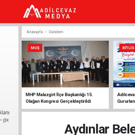
dini
chat
ankara
güneş
enerjisi
Anasayfa
Gündem
juul
iqos
iluma
MUŞ
BITLIS
MHP Malazgirt İlçe Başkanlığı 15.
Adilceva
Olağan Kongresi Gerçekleştirildi
Gururlan
Aydınlar Bel