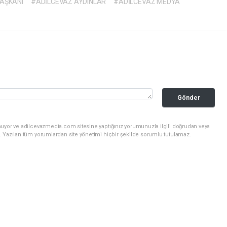
BAŞKANI
#ADİLCEVAZ AYDINLAR
#ADİLCEVAZ MEDYA
Gönder
nuyor ve adilcevazmedia.com sitesine yaptığınız yorumunuzla ilgili doğrudan veya
. Yazılan tüm yorumlardan site yönetimi hiçbir şekilde sorumlu tutulamaz.