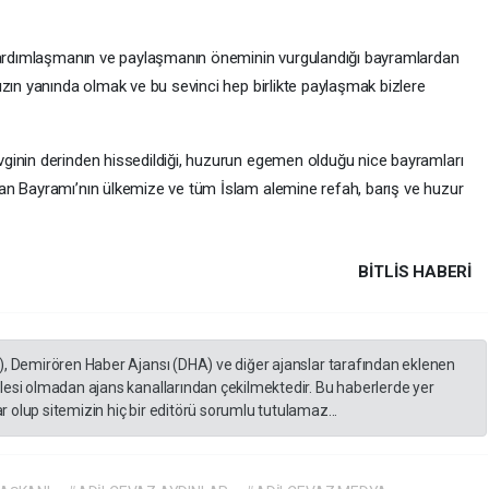
 yardımlaşmanın ve paylaşmanın öneminin vurgulandığı bayramlardan
zın yanında olmak ve bu sevinci hep birlikte paylaşmak bizlere
ginin derinden hissedildiği, huzurun egemen olduğu nice bayramları
an Bayramı’nın ülkemize ve tüm İslam alemine refah, barış ve huzur
BITLIS HABERİ
), Demirören Haber Ajansı (DHA) ve diğer ajanslar tarafından eklenen
lesi olmadan ajans kanallarından çekilmektedir. Bu haberlerde yer
 olup sitemizin hiç bir editörü sorumlu tutulamaz...