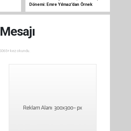
Dönemi: Emre Yılmaz’dan Örnek
Yönetim
 Mesajı
5065+ kez okundu.