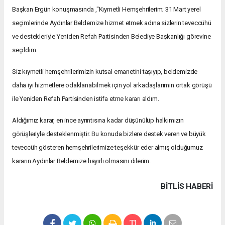
Başkan Ergün konuşmasında
,"Kıymetli Hemşehrilerim; 31 Mart yerel
seçimlerinde Aydınlar Beldemize hizmet etmek adına sizlerin teveccühü
ve destekleriyle Yeniden Refah Partisinden Belediye Başkanlığı görevine
seçildim.
Siz kıymetli hemşehrilerimizin kutsal emanetini taşıyıp, beldemizde
daha iyi hizmetlere odaklanabilmek için yol arkadaşlarımın ortak görüşü
ile Yeniden Refah Partisinden istifa etme kararı aldım.
Aldığımız karar, en ince ayrıntısına kadar düşünülüp halkımızın
görüşleriyle desteklenmiştir. Bu konuda bizlere destek veren ve büyük
teveccüh gösteren hemşehrilerimize teşekkür eder almış olduğumuz
kararın Aydınlar Beldemize hayırlı olmasını dilerim.
BITLIS HABERİ