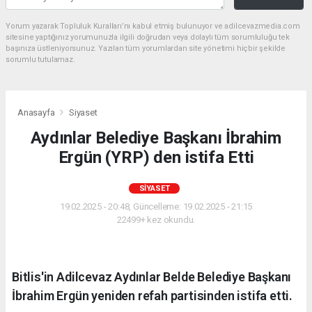
Yorum yazarak Topluluk Kuralları’nı kabul etmiş bulunuyor ve adilcevazmedia.com
sitesine yaptığınız yorumunuzla ilgili doğrudan veya dolaylı tüm sorumluluğu tek
başınıza üstleniyorsunuz. Yazılan tüm yorumlardan site yönetimi hiçbir şekilde
sorumlu tutulamaz.
Anasayfa
Siyaset
Aydınlar Belediye Başkanı İbrahim
Ergün (YRP) den istifa Etti
SIYASET
19.02.2025 - 20:48, Güncelleme: 19.02.2025 - 21:15
22499+ kez okundu.
Bitlis'in Adilcevaz Aydınlar Belde Belediye Başkanı
İbrahim Ergün yeniden refah partisinden istifa etti.