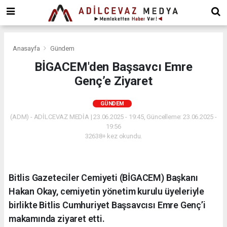
dini
chat
ankara
güneş
enerjisi
Anasayfa
Gündem
juul
BİGACEM'den Başsavcı Emre
iqos
Genç’e Ziyaret
iluma
GÜNDEM
(ADM) - ADİLCEVAZ MEDİA | 23.06.2025 - 19:45, Güncelleme: 23.06.2025 -
19:56
32638+ kez okundu.
Bitlis Gazeteciler Cemiyeti (BİGACEM) Başkanı
Hakan Okay, cemiyetin yönetim kurulu üyeleriyle
birlikte Bitlis Cumhuriyet Başsavcısı Emre Genç’i
makamında ziyaret etti.