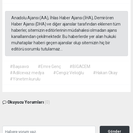
Anadolu Ajansı (AA), İhlas Haber Ajansı (İHA), Demirören
Haber Ajansı (DHA) ve diğer ajanslar tarafından eklenen tüm
haberler, sitemizin editörlerinin müdahalesi olmadan ajans
kanallarından çekilmektedir. Bu haberlerde yer alan hukuki
muhataplar haberi geçen ajanslar olup sitemizin hiç bir
editörü sorumlu tutulamaz...
#Başsavcı
#Emre Genç
#BİGACEM
#Adilcevaz medya
#Cengiz Velioğlu
#Hakan Okay
#Yönetim kurulu
Okuyucu Yorumları
(0)
Gönder