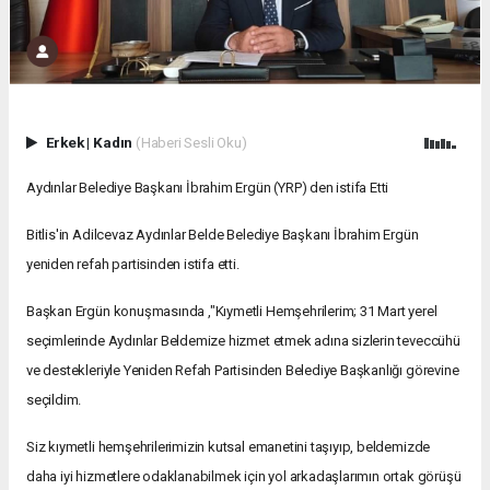
Erkek
|
Kadın
(Haberi Sesli Oku)
Aydınlar Belediye Başkanı İbrahim Ergün (
YRP) den istifa Etti
Bitlis'in Adilcevaz Aydınlar Belde Belediye Başkanı İbrahim Ergün
yeniden refah partisinden istifa etti.
Başkan Ergün konuşmasında
,"Kıymetli Hemşehrilerim; 31 Mart yerel
seçimlerinde Aydınlar Beldemize hizmet etmek adına sizlerin teveccühü
ve destekleriyle Yeniden Refah Partisinden Belediye Başkanlığı görevine
seçildim.
Siz kıymetli hemşehrilerimizin kutsal emanetini taşıyıp, beldemizde
daha iyi hizmetlere odaklanabilmek için yol arkadaşlarımın ortak görüşü