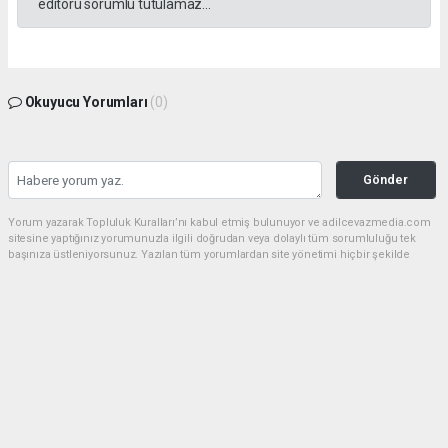
editörü sorumlu tutulamaz...
Okuyucu Yorumları
(0)
Gönder
Yorum yazarak Topluluk Kuralları’nı kabul etmiş bulunuyor ve adilcevazmedia.com
sitesine yaptığınız yorumunuzla ilgili doğrudan veya dolaylı tüm sorumluluğu tek
başınıza üstleniyorsunuz. Yazılan tüm yorumlardan site yönetimi hiçbir şekilde
sorumlu tutulamaz.
haber paketi
haber scripti
haber yazılımı
Tüm hakları saklı tutulmaktadır.Copyright 2026©
Haber Yazılımı:
Web Aksiyon ®