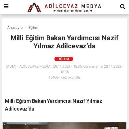
dini
chat
ankara
güneş
enerjisi
Anasayfa
Eğitim
juul
Milli Eğitim Bakan Yardımcısı Nazif
iqos
Yılmaz Adilcevaz’da
iluma
EĞITIM
(ADM) - ADİLCEVAZ MEDİA | 28.11.2023 - 18:35, Güncelleme: 28.11.2023 -
18:35
18468+ kez okundu.
Milli Eğitim Bakan Yardımcısı Nazif Yılmaz
Adilcevaz’da