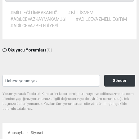
#MİLLİEĞİTİMBAKANLIĞI
#BİTLİSMEM
#ADİLCEVAZKAYMAKAMLIĞI
#ADİLCEVAZMELLİEĞİTİM
#ADİLCEVAZBELEDİYESİ
Okuyucu Yorumları
(0)
Gönder
Yorum yazarak Topluluk Kuralları’nı kabul etmiş bulunuyor ve adilcevazmedia.com
sitesine yaptığınız yorumunuzla ilgili doğrudan veya dolaylı tüm sorumluluğu tek
başınıza üstleniyorsunuz. Yazılan tüm yorumlardan site yönetimi hiçbir şekilde
sorumlu tutulamaz.
Anasayfa
Siyaset