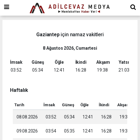
dini
chat
ankara
güneş
enerjisi
Gaziantep
için namaz vakitleri
juul
iqos
8 Ağustos 2026, Cumartesi
iluma
İmsak
Güneş
Öğle
İkindi
Akşam
Yatsı
03:52
05:34
12:41
16:28
19:38
21:03
Haftalık
Tarih
İmsak
Güneş
Öğle
İkindi
Akşam
Ya
08.08.2026
03:52
05:34
12:41
16:28
19:38
2
09.08.2026
03:54
05:35
12:41
16:28
19:37
2