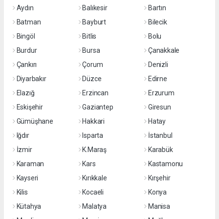
Aydın
Balıkesir
Bartın
Batman
Bayburt
Bilecik
Bingöl
Bitlis
Bolu
Burdur
Bursa
Çanakkale
Çankırı
Çorum
Denizli
Diyarbakır
Düzce
Edirne
Elazığ
Erzincan
Erzurum
Eskişehir
Gaziantep
Giresun
Gümüşhane
Hakkari
Hatay
Iğdır
Isparta
İstanbul
İzmir
K.Maraş
Karabük
Karaman
Kars
Kastamonu
Kayseri
Kırıkkale
Kırşehir
Kilis
Kocaeli
Konya
Kütahya
Malatya
Manisa