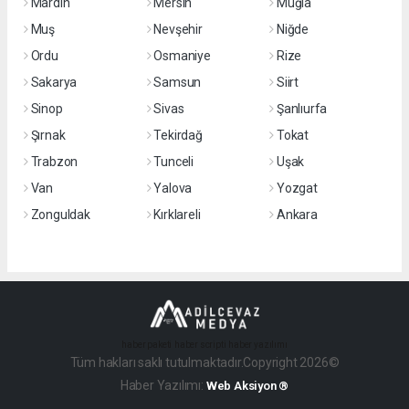
Mardin
Mersin
Muğla
Muş
Nevşehir
Niğde
Ordu
Osmaniye
Rize
Sakarya
Samsun
Siirt
Sinop
Sivas
Şanlıurfa
Şırnak
Tekirdağ
Tokat
Trabzon
Tunceli
Uşak
Van
Yalova
Yozgat
Zonguldak
Kırklareli
Ankara
haber paketi
haber scripti
haber yazılımı
Tüm hakları saklı tutulmaktadır.Copyright 2026©
Haber Yazılımı:
Web Aksiyon ®