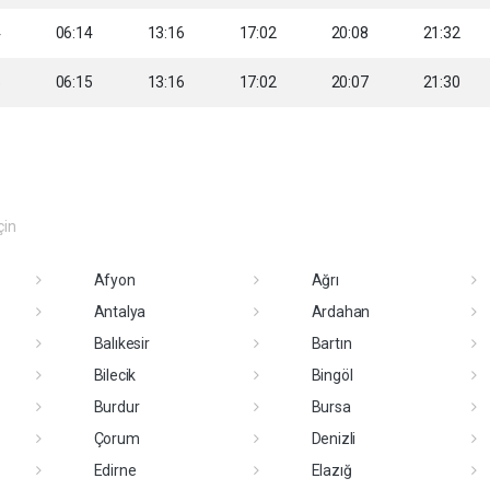
4
06:14
13:16
17:02
20:08
21:32
5
06:15
13:16
17:02
20:07
21:30
çin
Afyon
Ağrı
Antalya
Ardahan
Balıkesir
Bartın
Bilecik
Bingöl
Burdur
Bursa
Çorum
Denizli
Edirne
Elazığ