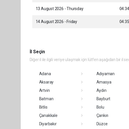
13 August 2026 - Thursday
04:3
14 August 2026 - Friday
04:3
İl Seçin
Diğer il ile ilgili veriye ulaşmak için lütfen aşağıdan bir il se
Adana
Adıyaman
Aksaray
Amasya
Artvin
Aydın
Batman
Bayburt
Bitlis
Bolu
Çanakkale
Çankırı
Diyarbakır
Düzce