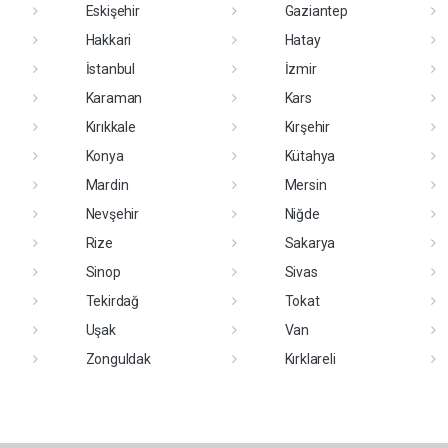
Eskişehir
Gaziantep
Hakkari
Hatay
İstanbul
İzmir
Karaman
Kars
Kırıkkale
Kırşehir
Konya
Kütahya
Mardin
Mersin
Nevşehir
Niğde
Rize
Sakarya
Sinop
Sivas
Tekirdağ
Tokat
Uşak
Van
Zonguldak
Kırklareli