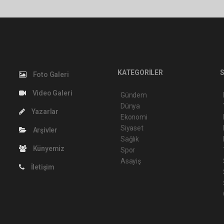
KATEGORİLER
S
Foto Galeri
Video Galeri
Gündem
Dünya
Yazarlar
Ekonomi
Siyaset
Arşivler
Sağlık
Künyemiz
Spor
Asayiş
İletişim