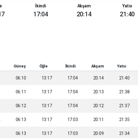
e
İkindi
Akşam
Yatsı
17
17:04
20:14
21:40
Güneş
Öğle
İkindi
Akşam
Yatsı
8
06:10
13:17
17:04
20:14
21:40
9
06:11
13:17
17:04
20:13
21:38
0
06:12
13:17
17:04
20:12
21:37
2
06:13
13:17
17:03
20:11
21:35
3
06:13
13:17
17:03
20:09
21:34