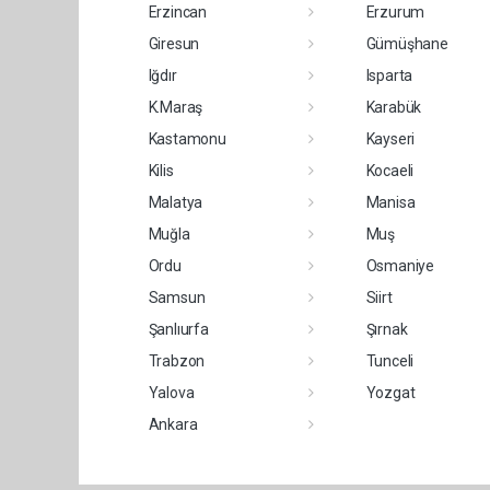
Erzincan
Erzurum
Giresun
Gümüşhane
Iğdır
Isparta
K.Maraş
Karabük
Kastamonu
Kayseri
Kilis
Kocaeli
Malatya
Manisa
Muğla
Muş
Ordu
Osmaniye
Samsun
Siirt
Şanlıurfa
Şırnak
Trabzon
Tunceli
Yalova
Yozgat
Ankara