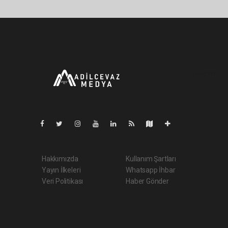
Pro-0.111
Hakkımızda
Kullanım Şartları
Yayın İlkeleri
Whatsapp İhbar
Veri Politikası
Haber Gönder