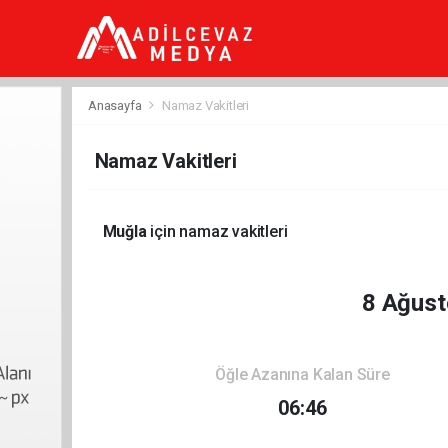
dini
chat
ankara
güneş
enerjisi
Anasayfa
Namaz Vakitleri
juul
iqos
iluma
Namaz Vakitleri
Muğla
için namaz vakitleri
8 Ağust
Öğle Azanına Kalan Süre
06:46