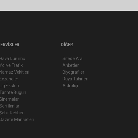
ERVİSLER
DİĞER
Hava Durumu
Sitede Ara
Yol ve Trafik
Anketler
Namaz Vakitleri
Biyografiler
Eczaneler
Rüya Tabirleri
Lig Fikstürü
Astroloji
Tarihte Bugün
Sinemalar
Seri İlanlar
Şehir Rehberi
Gazete Manşetleri